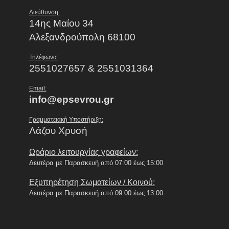
Διεύθυνση:
14ης Μαίου 34
Αλεξανδρούπολη 68100
Τηλέφωνα:
2551027657 & 2551031364
Email:
info@epsevrou.gr
Γραμματειακή Υποστήριξη:
Λάζου Χρυσή
Ωράριο λειτουργίας γραφείων:
Δευτέρα με Παρασκευή από 07:00 έως 15:00
Εξυπηρέτηση Σωματείων / Κοινού:
Δευτέρα με Παρασκευή από 09:00 έως 13:00