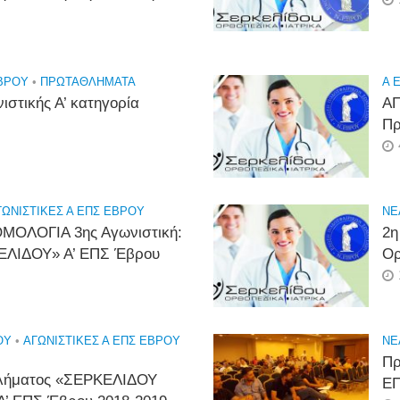
ΕΒΡΟΥ
•
ΠΡΩΤΑΘΛΉΜΑΤΑ
Α 
στικής Α’ κατηγορία
ΑΠ
Πρ
ΓΩΝΙΣΤΙΚΕΣ Α ΕΠΣ ΕΒΡΟΥ
NE
ΟΛΟΓΙΑ 3ης Αγωνιστική:
2η
ΕΛΙΔΟΥ» Α’ ΕΠΣ Έβρου
Ορ
ΟΥ
•
ΑΓΩΝΙΣΤΙΚΕΣ Α ΕΠΣ ΕΒΡΟΥ
NE
Πρ
θλήματος «ΣΕΡΚΕΛΙΔΟΥ
ΕΠ