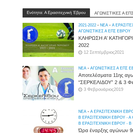
Ενότητα: Α Ερασιτεχνική Έβρου
ΑΓΩΝΙΣΤΙΚΕΣ Α ΕΠ
2021-2022
•
NEA
•
Α ΕΡΑΣΙΤΕ
ΑΓΩΝΙΣΤΙΚΕΣ Α ΕΠΣ ΕΒΡΟΥ
ΚΛΗΡΩΣΗ Α’ ΚΑΤΗΓΟΡΙ
2022
12 Σεπτέμβριος2021
NEA
•
ΑΓΩΝΙΣΤΙΚΕΣ Α ΕΠΣ 
Αποτελέσματα 11ης αγω
“ΣΕΡΚΕΛΙΔΟΥ” 2 & 3 Φ
3 Φεβρουάριος2019
NEA
•
Α ΕΡΑΣΙΤΕΧΝΙΚΉ ΈΒΡ
Β ΕΡΑΣΙΤΕΧΝΙΚΉ ΈΒΡΟΥ - Α
Β ΕΡΑΣΙΤΕΧΝΙΚΉ ΈΒΡΟΥ - Β
Ώρα έναρξης αγώνων 9η