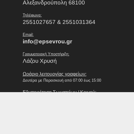
Αλεξανδρούπολη 68100
Τηλέφωνα:
2551027657 & 2551031364
Email:
info@epsevrou.gr
Γραμματειακή Υποστήριξη:
Λάζου Χρυσή
Ωράριο λειτουργίας γραφείων:
Δευτέρα με Παρασκευή από 07:00 έως 15:00
Εξυπηρέτηση Σωματείων / Κοινού:
Δευτέρα με Παρασκευή από 09:00 έως 13:00