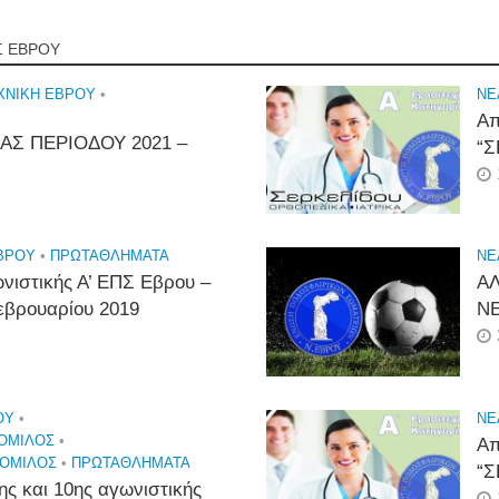
Σ ΕΒΡΟΥ
ΧΝΙΚΉ ΈΒΡΟΥ
•
NE
Απ
ΑΣ ΠΕΡΙΟΔΟΥ 2021 –
“Σ
ΕΒΡΟΥ
•
ΠΡΩΤΑΘΛΉΜΑΤΑ
NE
νιστικής Α’ ΕΠΣ Εβρου –
ΑΛ
εβρουαρίου 2019
ΝΕ
ΟΥ
•
NE
 ΌΜΙΛΟΣ
•
Απ
 ΌΜΙΛΟΣ
•
ΠΡΩΤΑΘΛΉΜΑΤΑ
“Σ
ς και 10ης αγωνιστικής