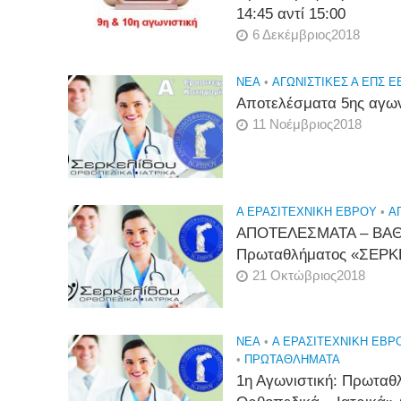
14:45 αντί 15:00
6 Δεκέμβριος2018
NEA
•
ΑΓΩΝΙΣΤΙΚΕΣ Α ΕΠΣ 
Αποτελέσματα 5ης αγωνι
11 Νοέμβριος2018
Α ΕΡΑΣΙΤΕΧΝΙΚΉ ΈΒΡΟΥ
•
Α
ΑΠΟΤΕΛΕΣΜΑΤΑ – ΒΑΘΜ
Πρωταθλήματος «ΣΕΡΚ
21 Οκτώβριος2018
NEA
•
Α ΕΡΑΣΙΤΕΧΝΙΚΉ ΈΒΡ
•
ΠΡΩΤΑΘΛΉΜΑΤΑ
1η Αγωνιστική: Πρωτα