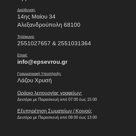
Διεύθυνση:
14ης Μαίου 34
Αλεξανδρούπολη 68100
Τηλέφωνα:
2551027657 & 2551031364
Email:
info@epsevrou.gr
Γραμματειακή Υποστήριξη:
Λάζου Χρυσή
Ωράριο λειτουργίας γραφείων:
Δευτέρα με Παρασκευή από 07:00 έως 15:00
Εξυπηρέτηση Σωματείων / Κοινού:
Δευτέρα με Παρασκευή από 09:00 έως 13:00