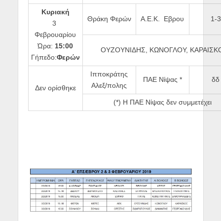
Κυριακή
Θράκη Φερών
Α.Ε.Κ. Εβρου
1-3
3
Φεβρουαρίου
Ώρα:
15:00
ΟΥΖΟΥΝΙΔΗΣ, ΚΩΝΟΓΛΟΥ, ΚΑΡΑΙΣΚ
Γήπεδο:
Φερών
Ιπποκράτης
ΠΑΕ Νίψας *
δδ
Αλεξ/πολης
Δεν ορίσθηκε
(*) Η ΠΑΕ Νίψας δεν συμμετέχει