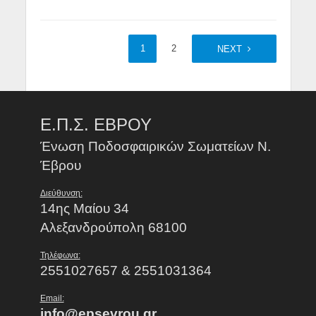
1
2
NEXT
Ε.Π.Σ. ΕΒΡΟΥ
Ένωση Ποδοσφαιρικών Σωματείων Ν.
Έβρου
Διεύθυνση:
14ης Μαίου 34
Αλεξανδρούπολη 68100
Τηλέφωνα:
2551027657 & 2551031364
Email:
info@epsevrou.gr