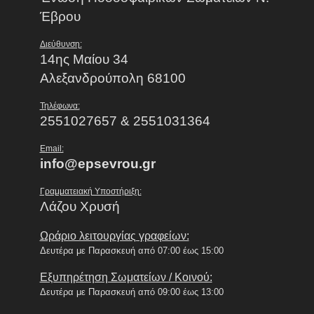
Έβρου
Διεύθυνση:
14ης Μαίου 34
Αλεξανδρούπολη 68100
Τηλέφωνα:
2551027657 & 2551031364
Email:
info@epsevrou.gr
Γραμματειακή Υποστήριξη:
Λάζου Χρυσή
Ωράριο λειτουργίας γραφείων:
Δευτέρα με Παρασκευή από 07:00 έως 15:00
Εξυπηρέτηση Σωματείων / Κοινού:
Δευτέρα με Παρασκευή από 09:00 έως 13:00