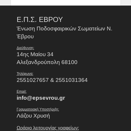
Ε.Π.Σ. ΕΒΡΟΥ
Ένωση Ποδοσφαιρικών Σωματείων Ν.
Έβρου
Διεύθυνση:
14ης Μαίου 34
Αλεξανδρούπολη 68100
Τηλέφωνα:
2551027657 & 2551031364
Email:
info@epsevrou.gr
Γραμματειακή Υποστήριξη:
Λάζου Χρυσή
Ωράριο λειτουργίας γραφείων: