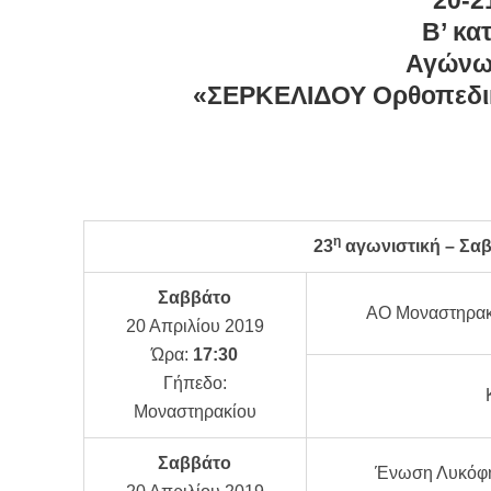
20-2
Β’ κα
Αγώνω
«ΣΕΡΚΕΛΙΔΟΥ Ορθοπεδικ
η
23
αγωνιστική –
Σαβ
Σαββάτο
ΑΟ Μοναστηρακ
20 Απριλίου 2019
Ώρα:
17:30
Γήπεδο:
Μοναστηρακίου
Σαββάτο
Ένωση Λυκόφη