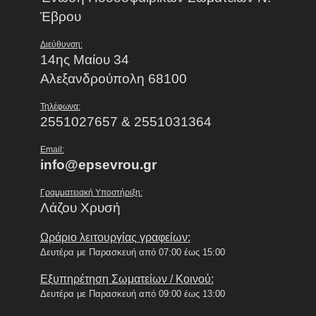
Έβρου
Διεύθυνση:
14ης Μαίου 34
Αλεξανδρούπολη 68100
Τηλέφωνα:
2551027657 & 2551031364
Email:
info@epsevrou.gr
Γραμματειακή Υποστήριξη:
Λάζου Χρυσή
Ωράριο λειτουργίας γραφείων:
Δευτέρα με Παρασκευή από 07:00 έως 15:00
Εξυπηρέτηση Σωματείων / Κοινού:
Δευτέρα με Παρασκευή από 09:00 έως 13:00