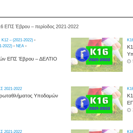
 ΕΠΣ Έβρου – περίοδος 2021-2022
•
K12 – (2021-2022)
•
K16
1-2022)
•
NEA
•
Κ1
Υπ
ών ΕΠΣ Έβρου – ΔΕΛΤΙΟ
 2021-2022
K16
 Πρωταθλήματος Υποδομών
Κ1
ΕΠ
 2021-2022
K16