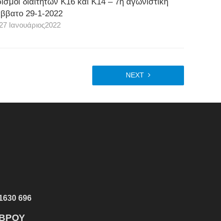
ισμοί διαιτητών Κ16 και Κ14 – 7η αγωνιστική
ββατο 29-1-2022
27 Ιανουάριος2022
NEXT
1630 696
ΕΒΡΟΥ