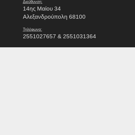
Διεύθυνση:
14ης Μαίου 34
Αλεξανδρούπολη 68100
Τηλέφωνα:
2551027657 & 2551031364
Email:
info@epsevrou.gr
Γραμματειακή Υποστήριξη:
Λάζου Χρυσή
Ωράριο λειτουργίας γραφείων:
Δευτέρα με Παρασκευή από 07:00 έως 15:00
Εξυπηρέτηση Σωματείων / Κοινού:
Δευτέρα με Παρασκευή από 09:00 έως 13:00