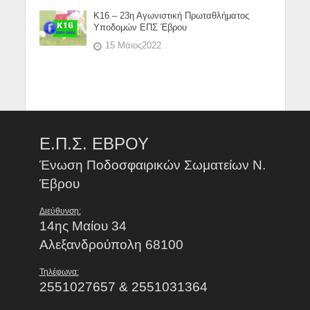
Κ16 – 23η Αγωνιστική Πρωταθλήματος
Υποδομών ΕΠΣ Έβρου
15 Μάιος2022
Ε.Π.Σ. ΕΒΡΟΥ
Ένωση Ποδοσφαιρικών Σωματείων Ν.
Έβρου
Διεύθυνση:
14ης Μαίου 34
Αλεξανδρούπολη 68100
Τηλέφωνα:
2551027657 & 2551031364