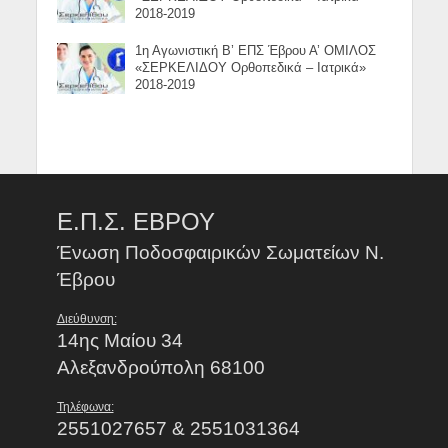
2018-2019
1η Αγωνιστική Β’ ΕΠΣ Έβρου Α’ ΟΜΙΛΟΣ
«ΣΕΡΚΕΛΙΔΟΥ Ορθοπεδικά – Ιατρικά»
2018-2019
Ε.Π.Σ. ΕΒΡΟΥ
Ένωση Ποδοσφαιρικών Σωματείων Ν.
Έβρου
Διεύθυνση:
14ης Μαίου 34
Αλεξανδρούπολη 68100
Τηλέφωνα:
2551027657 & 2551031364