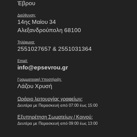
Έβρου
Διεύθυνση:
14ης Μαίου 34
Αλεξανδρούπολη 68100
Τηλέφωνα:
2551027657 & 2551031364
Email:
info@epsevrou.gr
Γραμματειακή Υποστήριξη:
Λάζου Χρυσή
Ωράριο λειτουργίας γραφείων:
Δευτέρα με Παρασκευή από 07:00 έως 15:00
Εξυπηρέτηση Σωματείων / Κοινού:
Δευτέρα με Παρασκευή από 09:00 έως 13:00