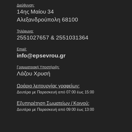
Διεύθυνση:
14ης Μαίου 34
Αλεξανδρούπολη 68100
Τηλέφωνα:
2551027657 & 2551031364
Email:
info@epsevrou.gr
Γραμματειακή Υποστήριξη:
Λάζου Χρυσή
Ωράριο λειτουργίας γραφείων:
Δευτέρα με Παρασκευή από 07:00 έως 15:00
Εξυπηρέτηση Σωματείων / Κοινού:
Δευτέρα με Παρασκευή από 09:00 έως 13:00