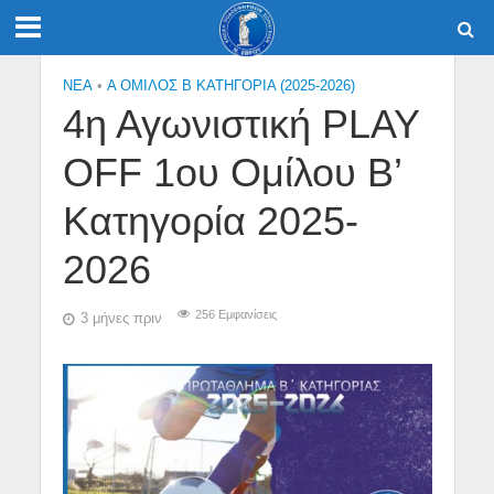
NEA
•
Α ΟΜΙΛΟΣ Β ΚΑΤΗΓΟΡΙΑ (2025-2026)
4η Αγωνιστική PLAY
OFF 1ου Ομίλου Β’
Κατηγορία 2025-
2026
256 Εμφανίσεις
3 μήνες πριν