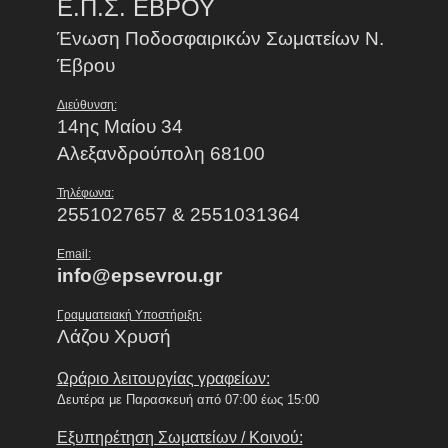
Ε.Π.Σ. ΕΒΡΟΥ
Ένωση Ποδοσφαιρικών Σωματείων Ν.
Έβρου
Διεύθυνση:
14ης Μαίου 34
Αλεξανδρούπολη 68100
Τηλέφωνα:
2551027657 & 2551031364
Email:
info@epsevrou.gr
Γραμματειακή Υποστήριξη:
Λάζου Χρυσή
Ωράριο λειτουργίας γραφείων:
Δευτέρα με Παρασκευή από 07:00 έως 15:00
Εξυπηρέτηση Σωματείων / Κοινού: