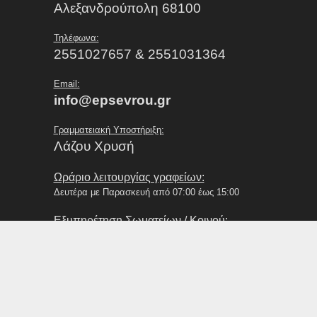
Αλεξανδρούπολη 68100
Τηλέφωνα:
2551027657 & 2551031364
Email:
info@epsevrou.gr
Γραμματειακή Υποστήριξη:
Λάζου Χρυσή
Ωράριο λειτουργίας γραφείων:
Δευτέρα με Παρασκευή από 07:00 έως 15:00
Εξυπηρέτηση Σωματείων / Κοινού:
Δευτέρα με Παρασκευή από 09:00 έως 13:00