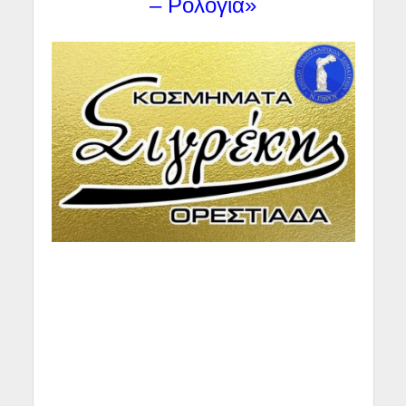
– Ρολόγια»