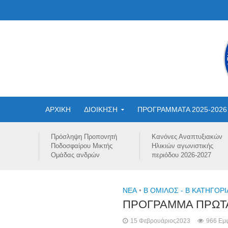
ΑΡΧΙΚΗ
ΔΙΟΙΚΗΣΗ
ΠΡΟΓΡΑΜΜΑΤΑ 2025-2026
Πρόσληψη Προπονητή
Κανόνες Αναπτυξιακών
Ποδοσφαίρου Μικτής
Ηλικιών αγωνιστικής
Ομάδας ανδρών
περιόδου 2026-2027
NEA
•
Β ΟΜΙΛΟΣ - Β ΚΑΤΗΓΟΡΙ
ΠΡΟΓΡΑΜΜΑ ΠΡΩΤΑ
15 Φεβρουάριος2023
966 Εμφ