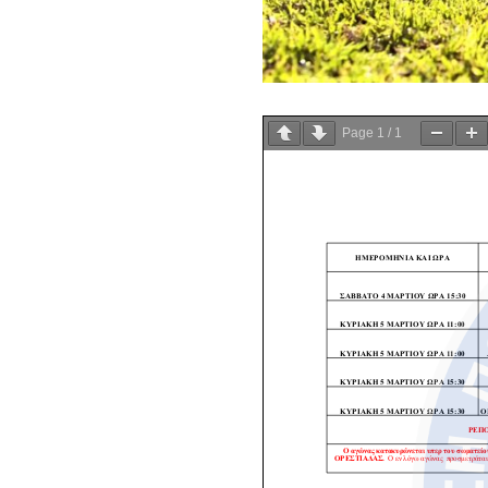
Page
1
/
1