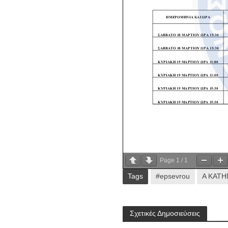
Page
1
/
1
Tags
#epsevrou
Α ΚΑΤΗ
Σχετικές Δημοσιεύσεις