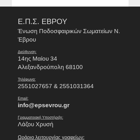
Ε.Π.Σ. ΕΒΡΟΥ
Ένωση Ποδοσφαιρικών Σωματείων Ν.
Έβρου
Διεύθυνση:
14ης Μαίου 34
Αλεξανδρούπολη 68100
Τηλέφωνα:
2551027657 & 2551031364
Email:
info@epsevrou.gr
Γραμματειακή Υποστήριξη:
Λάζου Χρυσή
Ωράριο λειτουργίας γραφείων: