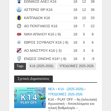
ΕΘΝΙΚΟΣ ΑΛΕΞ Κ16
18
12
38
ΑΣΤΕΡΑΣ ΘΡ Κ16
18
12
36
ΚΑΠΠΑΔΟΚ Κ16
18
10
33
ΑΟ ΠΟΝΤΙΑΚΟΣ Κ16
18
7
22
ΝΙΚΗ ΑΠΑΛΟΥ Κ16 (-9)
18
5
8
ΕΒΡΟΣ ΣΟΥΦΛΙΟΥ Κ16 (-9)
18
5
6
ΑΟ ΜΑΙΣΤΡΟΥ Κ16 (-3)
18
3
6
ΕΝΩΣΙΣ ΟΙΝΟΗΣ Κ16* (-9)
18
0
-9
Tags
Κ16 (2025-2026)
ΥΠΟΔΟΜΕΣ 2025-2026
Σχετικές Δημοσιεύσεις
NEA
•
Κ14 - (2025-2026)
•
ΥΠΟΔΟΜΕΣ 2025-2026
Κ14 – PLAY OFF – 6η (τελευταία)
Αγωνιστική – Αποτελέσματα και
τελική Βαθμολογία –