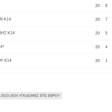
20
8
Ν Κ14
20
7
ΗΣ Κ14
20
5
4*
20
4
Υ Κ14
20
1
 2023-2024 ΥΠΟΔΟΜΕΣ ΕΠΣ ΕΒΡΟΥ