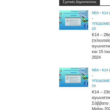
Σχετικές Δημοσιεύσεις
NEA
•
Κ14 
•
ΥΠΟΔΟΜΕΣ
24
Κ14 – 26
(τελευταί
αγωνιστι
και 15 Ιο
2024
NEA
•
Κ14 
•
ΥΠΟΔΟΜΕΣ
24
Κ14 – 23
αγωνιστι
Σάββατο 
Μαΐου 20