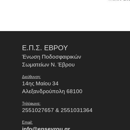
Ε.Π.Σ. ΕΒΡΟΥ
Ένωση Ποδοσφαιρικών
Σωματείων Ν. Έβρου
Διεύθυνση:
14ης Μαίου 34
Αλεξανδρούπολη 68100
Τηλέφωνα:
2551027657 & 2551031364
Email:
info@epsevrou.gr