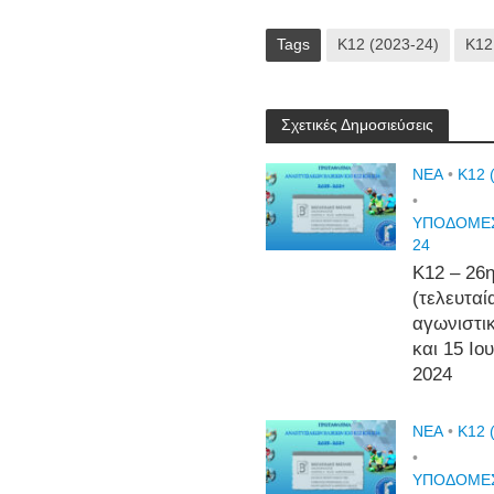
Tags
Κ12 (2023-24)
Κ12
Σχετικές Δημοσιεύσεις
NEA
•
Κ12 
•
ΥΠΟΔΟΜΕΣ
24
Κ12 – 26
(τελευταί
αγωνιστι
και 15 Ιο
2024
NEA
•
Κ12 
•
ΥΠΟΔΟΜΕΣ