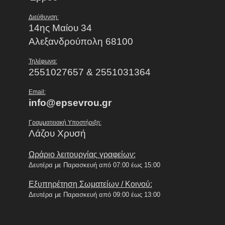
Διεύθυνση:
14ης Μαίου 34
Αλεξανδρούπολη 68100
Τηλέφωνα:
2551027657 & 2551031364
Email:
info@epsevrou.gr
Γραμματειακή Υποστήριξη:
Λάζου Χρυσή
Ωράριο λειτουργίας γραφείων:
Δευτέρα με Παρασκευή από 07:00 έως 15:00
Εξυπηρέτηση Σωματείων / Κοινού:
Δευτέρα με Παρασκευή από 09:00 έως 13:00