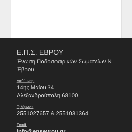
Ε.Π.Σ. ΕΒΡΟΥ
Ένωση Ποδοσφαιρικών Σωματείων Ν.
Έβρου
Διεύθυνση:
14ης Μαίου 34
Αλεξανδρούπολη 68100
Τηλέφωνα:
2551027657 & 2551031364
Email:
info@epsevrou.gr