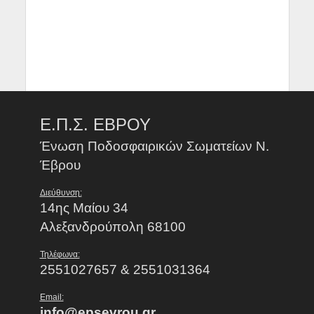
Ε.Π.Σ. ΕΒΡΟΥ
Ένωση Ποδοσφαιρικών Σωματείων Ν.
Έβρου
Διεύθυνση:
14ης Μαίου 34
Αλεξανδρούπολη 68100
Τηλέφωνα:
2551027657 & 2551031364
Email:
info@epsevrou.gr