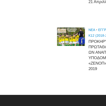
21 Απριλ
NEA
•
ΕΓΓ
Κ12 (2018-
ΠΡΟΚΗΡ
ΠΡΩΤΑΘ
ΩΝ ΑΝΑ
ΥΠΟΔΟ
«ΖΕΝΟΠ»
2019