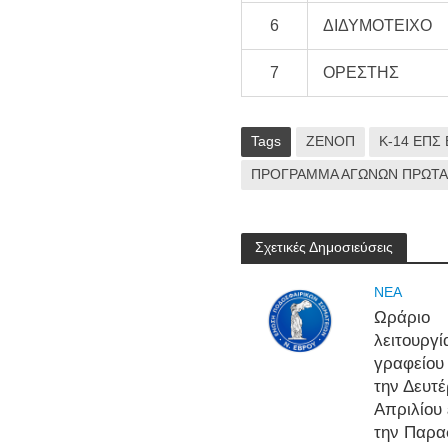
6
ΔΙΔΥΜΟΤΕΙΧΟ
7
ΟΡΕΣΤΗΣ
Tags
ΖΕΝΟΠ
Κ-14 ΕΠΣ
ΠΡΟΓΡΑΜΜΑ ΑΓΩΝΩΝ ΠΡΩΤΑ
Σχετικές Δημοσιεύσεις
NEA
Ωράριο
λειτουργί
γραφείου
την Δευτέ
Απριλίου 
την Παρα