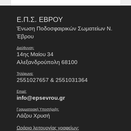
Ε.Π.Σ. ΕΒΡΟΥ
Ένωση Ποδοσφαιρικών Σωματείων Ν.
Έβρου
Διεύθυνση:
14ης Μαίου 34
Αλεξανδρούπολη 68100
Τηλέφωνα:
2551027657 & 2551031364
Email:
info@epsevrou.gr
Γραμματειακή Υποστήριξη:
Λάζου Χρυσή
Ωράριο λειτουργίας γραφείων: