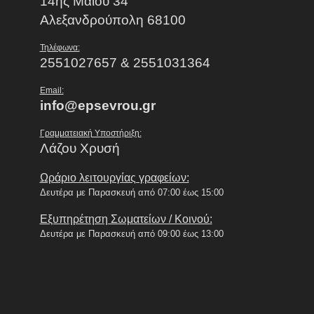
14ης Μαίου 34
Αλεξανδρούπολη 68100
Τηλέφωνα:
2551027657 & 2551031364
Email:
info@epsevrou.gr
Γραμματειακή Υποστήριξη:
Λάζου Χρυσή
Ωράριο λειτουργίας γραφείων:
Δευτέρα με Παρασκευή από 07:00 έως 15:00
Εξυπηρέτηση Σωματείων / Κοινού:
Δευτέρα με Παρασκευή από 09:00 έως 13:00