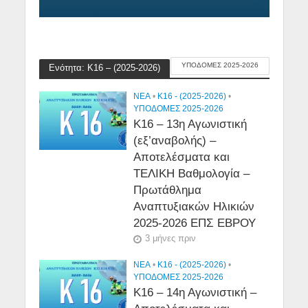
ΥΠΟΔΟΜΕΣ 2025-2026
Ενότητα: Κ16 – (2025-2026)
NEA
•
Κ16 - (2025-2026)
•
ΥΠΟΔΟΜΕΣ 2025-2026
Κ16 – 13η Αγωνιστική
(εξ’αναβολής) –
Αποτελέσματα και
ΤΕΛΙΚΗ Βαθμολογία –
Πρωτάθλημα
Αναπτυξιακών Ηλικιών
2025-2026 ΕΠΣ ΕΒΡΟΥ
3 μήνες πριν
NEA
•
Κ16 - (2025-2026)
•
ΥΠΟΔΟΜΕΣ 2025-2026
Κ16 – 14η Αγωνιστική –