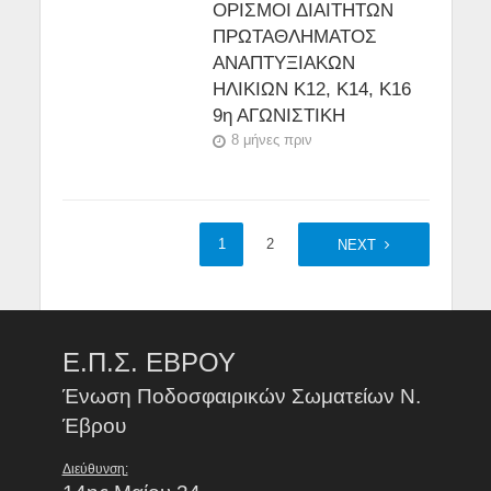
ΟΡΙΣΜΟΙ ΔΙΑΙΤΗΤΩΝ
ΠΡΩΤΑΘΛΗΜΑΤΟΣ
ΑΝΑΠΤΥΞΙΑΚΩΝ
ΗΛΙΚΙΩΝ Κ12, Κ14, Κ16
9η ΑΓΩΝΙΣΤΙΚΗ
8 μήνες πριν
1
2
NEXT
Ε.Π.Σ. ΕΒΡΟΥ
Ένωση Ποδοσφαιρικών Σωματείων Ν.
Έβρου
Διεύθυνση: