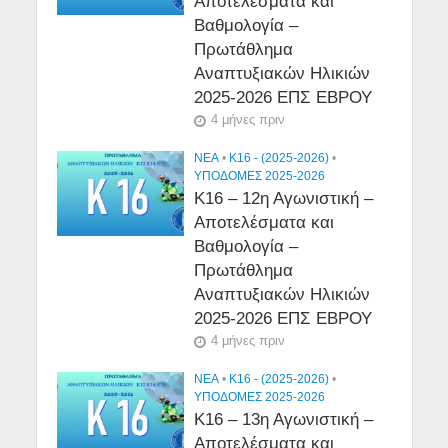
Αποτελέσματα και
Βαθμολογία –
Πρωτάθλημα
Αναπτυξιακών Ηλικιών
2025-2026 ΕΠΣ ΕΒΡΟΥ
4 μήνες πριν
NEA
•
Κ16 - (2025-2026)
•
ΥΠΟΔΟΜΕΣ 2025-2026
Κ16 – 12η Αγωνιστική –
Αποτελέσματα και
Βαθμολογία –
Πρωτάθλημα
Αναπτυξιακών Ηλικιών
2025-2026 ΕΠΣ ΕΒΡΟΥ
4 μήνες πριν
NEA
•
Κ16 - (2025-2026)
•
ΥΠΟΔΟΜΕΣ 2025-2026
Κ16 – 13η Αγωνιστική –
Αποτελέσματα και