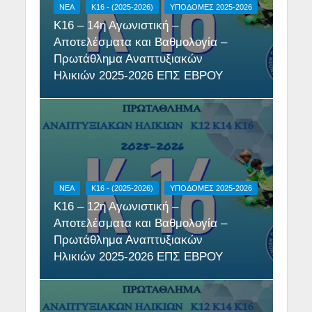
NEA
Κ16 - (2025-2026)
ΥΠΟΔΟΜΕΣ 2025-2026
Κ16 – 14η Αγωνιστική –
Αποτελέσματα και Βαθμολογία –
Πρωτάθλημα Αναπτυξιακών
Ηλικιών 2025-2026 ΕΠΣ ΕΒΡΟΥ
NEA
Κ16 - (2025-2026)
ΥΠΟΔΟΜΕΣ 2025-2026
Κ16 – 12η Αγωνιστική –
Αποτελέσματα και Βαθμολογία –
Πρωτάθλημα Αναπτυξιακών
Ηλικιών 2025-2026 ΕΠΣ ΕΒΡΟΥ