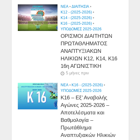
NEA
•
ΔΙΑΙΤΗΣΙΑ
•
Κ12 - (2025-2026)
•
Κ14 - (2025-2026)
•
Κ16 - (2025-2026)
•
ΥΠΟΔΟΜΕΣ 2025-2026
ΟΡΙΣΜΟΙ ΔΙΑΙΤΗΤΩΝ
ΠΡΩΤΑΘΛΗΜΑΤΟΣ
ΑΝΑΠΤΥΞΙΑΚΩΝ
ΗΛΙΚΙΩΝ Κ12, Κ14, Κ16
16η ΑΓΩΝΙΣΤΙΚΗ
5 μήνες πριν
NEA
•
Κ16 - (2025-2026)
•
ΥΠΟΔΟΜΕΣ 2025-2026
Κ16 – Εξ’ Αναβολής
Αγώνες 2025-2026 –
Αποτελέσματα και
Βαθμολογία –
Πρωτάθλημα
Αναπτυξιακών Ηλικιών