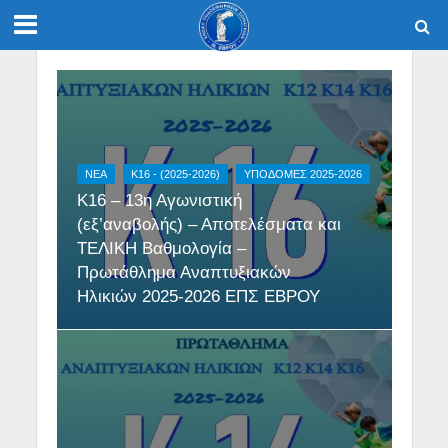
NEA
Κ16 - (2025-2026)
ΥΠΟΔΟΜΕΣ 2025-2026
Κ16 – 13η Αγωνιστική
(εξ’αναβολής) – Αποτελέσματα και
ΤΕΛΙΚΗ Βαθμολογία –
Πρωτάθλημα Αναπτυξιακών
Ηλικιών 2025-2026 ΕΠΣ ΕΒΡΟΥ