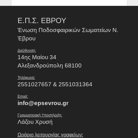
Ε.Π.Σ. ΕΒΡΟΥ
Ένωση Ποδοσφαιρικών Σωματείων Ν.
Έβρου
Διεύθυνση:
14ης Μαίου 34
Αλεξανδρούπολη 68100
Τηλέφωνα:
2551027657 & 2551031364
Email:
info@epsevrou.gr
Γραμματειακή Υποστήριξη:
Λάζου Χρυσή
Ωράριο λειτουργίας γραφείων: