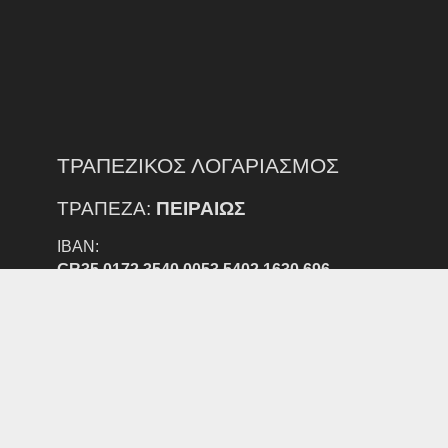
ΤΡΑΠΕΖΙΚΟΣ ΛΟΓΑΡΙΑΣΜΟΣ
ΤΡΑΠΕΖΑ:
ΠΕΙΡΑΙΩΣ
IBAN:
GR35 0172 3540 0053 5402 1630 696
ΔΙΚΑΙΟΥΧΟΣ:
ΕΠΣ Ν. ΕΒΡΟΥ
ΠΡΟΣΟΧΗ:
ΕΞΟΔΑ ΕΜΒΑΣΜΑΤΟΣ ΑΠΟ ΑΛΛΗ ΤΡΑΠΕΖΑ ΒΑΡΑΙΝΟΥΝ
ΤΟΝ ΚΑΤΑΘΕΣΤΗ