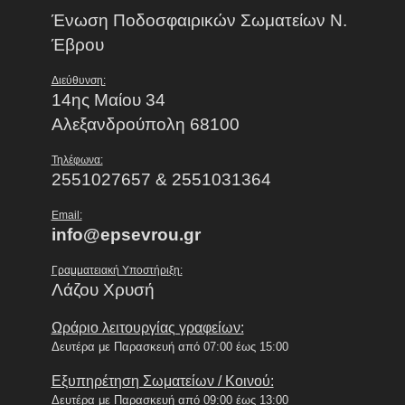
Ένωση Ποδοσφαιρικών Σωματείων Ν.
Έβρου
Διεύθυνση:
14ης Μαίου 34
Αλεξανδρούπολη 68100
Τηλέφωνα:
2551027657 & 2551031364
Email:
info@epsevrou.gr
Γραμματειακή Υποστήριξη:
Λάζου Χρυσή
Ωράριο λειτουργίας γραφείων:
Δευτέρα με Παρασκευή από 07:00 έως 15:00
Εξυπηρέτηση Σωματείων / Κοινού:
Δευτέρα με Παρασκευή από 09:00 έως 13:00