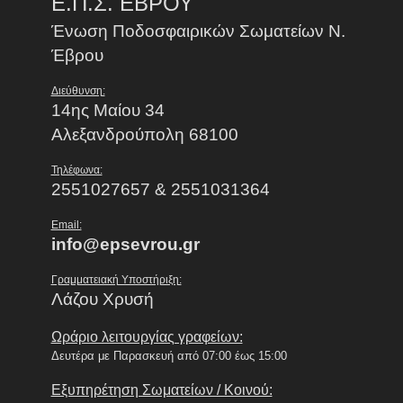
Ε.Π.Σ. ΕΒΡΟΥ
Ένωση Ποδοσφαιρικών Σωματείων Ν.
Έβρου
Διεύθυνση:
14ης Μαίου 34
Αλεξανδρούπολη 68100
Τηλέφωνα:
2551027657 & 2551031364
Email:
info@epsevrou.gr
Γραμματειακή Υποστήριξη:
Λάζου Χρυσή
Ωράριο λειτουργίας γραφείων:
Δευτέρα με Παρασκευή από 07:00 έως 15:00
Εξυπηρέτηση Σωματείων / Κοινού: