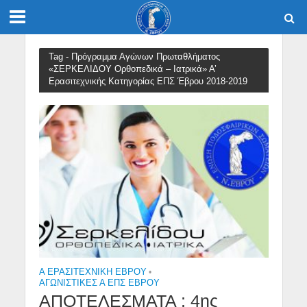
Tag - Πρόγραμμα Αγώνων Πρωταθλήματος
«ΣΕΡΚΕΛΙΔΟΥ Ορθοπεδικά – Ιατρικά» Α’
Ερασιτεχνικής Κατηγορίας ΕΠΣ Έβρου 2018-2019
Α ΕΡΑΣΙΤΕΧΝΙΚΉ ΈΒΡΟΥ
•
ΑΓΩΝΙΣΤΙΚΕΣ Α ΕΠΣ ΕΒΡΟΥ
ΑΠΟΤΕΛΕΣΜΑΤΑ : 4ης