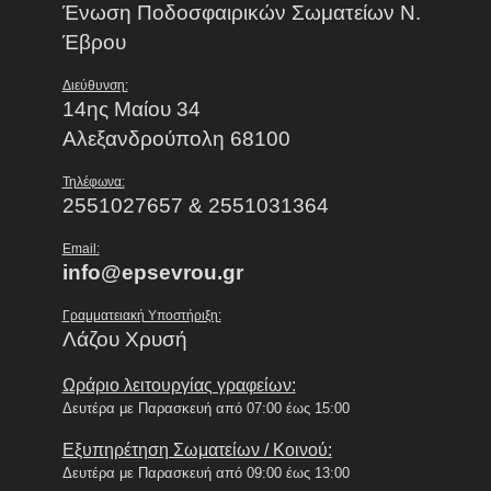
Ένωση Ποδοσφαιρικών Σωματείων Ν.
Έβρου
Διεύθυνση:
14ης Μαίου 34
Αλεξανδρούπολη 68100
Τηλέφωνα:
2551027657 & 2551031364
Email:
info@epsevrou.gr
Γραμματειακή Υποστήριξη:
Λάζου Χρυσή
Ωράριο λειτουργίας γραφείων:
Δευτέρα με Παρασκευή από 07:00 έως 15:00
Εξυπηρέτηση Σωματείων / Κοινού:
Δευτέρα με Παρασκευή από 09:00 έως 13:00