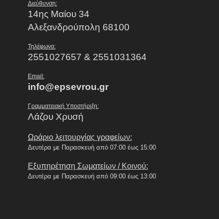
Διεύθυνση:
14ης Μαίου 34
Αλεξανδρούπολη 68100
Τηλέφωνα:
2551027657 & 2551031364
Email:
info@epsevrou.gr
Γραμματειακή Υποστήριξη:
Λάζου Χρυσή
Ωράριο λειτουργίας γραφείων:
Δευτέρα με Παρασκευή από 07:00 έως 15:00
Εξυπηρέτηση Σωματείων / Κοινού:
Δευτέρα με Παρασκευή από 09:00 έως 13:00