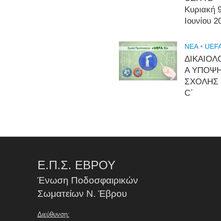
Κυριακή 
Ιουνίου 2
NEA
•
UEFA
ΔΙΚΑΙΟΛ
Α ΥΠΟΨ
ΣΧΟΛΗΣ
C΄
Ε.Π.Σ. ΕΒΡΟΥ
Ένωση Ποδοσφαιρικών
Σωματείων Ν. Έβρου
Διεύθυνση: