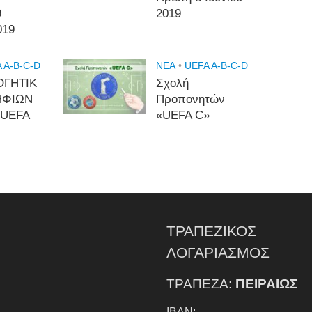
9
2019
019
 A-B-C-D
NEA
•
UEFA A-B-C-D
ΟΓΗΤΙΚ
Σχολή
ΗΦΙΩΝ
Προπονητών
 UEFA
«UEFA C»
ΤΡΑΠΕΖΙΚΟΣ
ΛΟΓΑΡΙΑΣΜΟΣ
ΤΡΑΠΕΖΑ:
ΠΕΙΡΑΙΩΣ
IBAN: