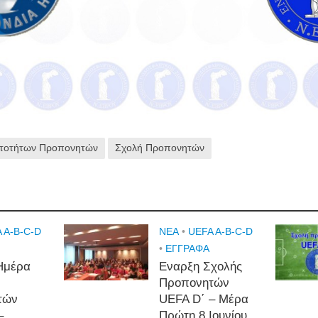
υτοτήτων Προπονητών
Σχολή Προπονητών
 A-B-C-D
NEA
•
UEFA A-B-C-D
•
ΕΓΓΡΑΦΑ
Ημέρα
Εναρξη Σχολής
Προπονητών
τών
UEFA D΄ – Μέρα
–
Πρώτη 8 Ιουνίου