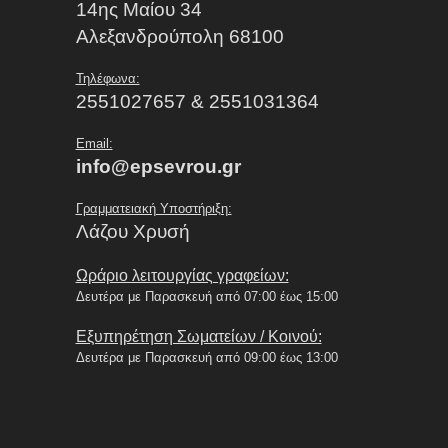
14ης Μαίου 34
Αλεξανδρούπολη 68100
Τηλέφωνα:
2551027657 & 2551031364
Email:
info@epsevrou.gr
Γραμματειακή Υποστήριξη:
Λάζου Χρυσή
Ωράριο λειτουργίας γραφείων:
Δευτέρα με Παρασκευή από 07:00 έως 15:00
Εξυπηρέτηση Σωματείων / Κοινού:
Δευτέρα με Παρασκευή από 09:00 έως 13:00