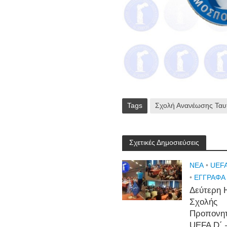
Tags
Σχολή Ανανέωσης Τα
Σχετικές Δημοσιεύσεις
NEA
•
UEFA
•
ΕΓΓΡΑΦΑ
Δεύτερη 
Σχολής
Προπονη
UEFA D΄ 