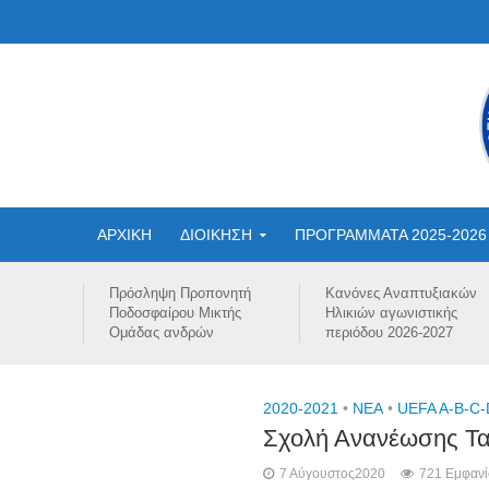
ΑΡΧΙΚΗ
ΔΙΟΙΚΗΣΗ
ΠΡΟΓΡΑΜΜΑΤΑ 2025-2026
Πρόσληψη Προπονητή
Κανόνες Αναπτυξιακών
Ποδοσφαίρου Μικτής
Ηλικιών αγωνιστικής
Ομάδας ανδρών
περιόδου 2026-2027
2020-2021
•
NEA
•
UEFA A-B-C-
Σχολή Ανανέωσης Τ
7 Αύγουστος2020
721 Εμφανί