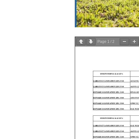
Page
1
/
2