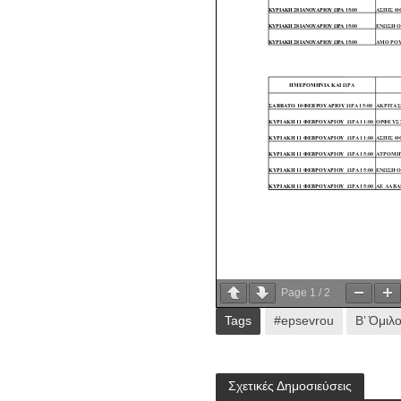
Page
1
/
2
Tags
#epsevrou
Β’ Όμιλ
Σχετικές Δημοσιεύσεις