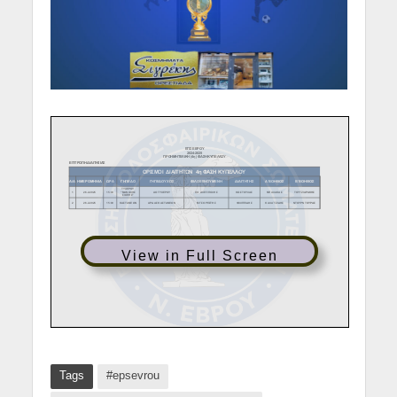
View in Full Screen
Tags
#epsevrou