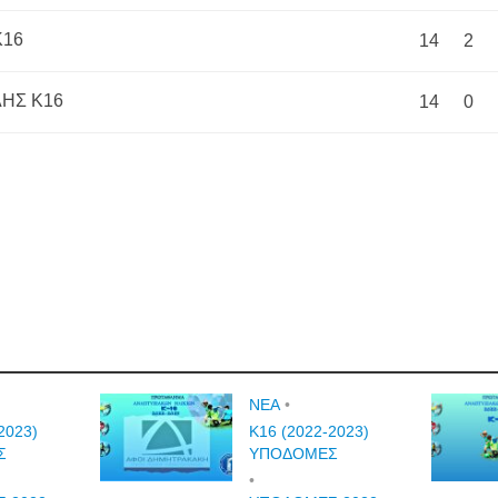
Κ16
14
2
ΛΗΣ Κ16
14
0
NEA
•
2023)
Κ16 (2022-2023)
Σ
ΥΠΟΔΟΜΕΣ
•