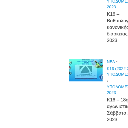
ΥΠΟΔΟΜΕΣ
2023
Κ16 –
Βαθμολογ
κανονική
διάρκειας
2023
NEA
•
Κ16 (2022-
ΥΠΟΔΟΜΕ
•
ΥΠΟΔΟΜΕΣ
2023
Κ16 – 18
αγωνιστι
Σάββατο 
2023