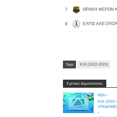
ΘΡΑΚΗ ΦΕΡΩΝ 
7
ΕΛΠΙΣ ΑΛΕΞ/ΠΟ
8
Tags
Κ16 (2022-2023)
Σχετικές Δημοσιεύσεις
NEA
•
Κ16 (2022-
ΥΠΟΔΟΜΕ
•