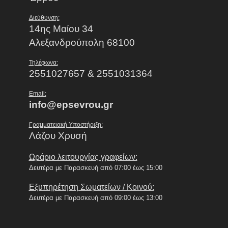
Διεύθυνση:
14ης Μαίου 34
Αλεξανδρούπολη 68100
Τηλέφωνα:
2551027657 & 2551031364
Email:
info@epsevrou.gr
Γραμματειακή Υποστήριξη:
Λάζου Χρυσή
Ωράριο λειτουργίας γραφείων:
Δευτέρα με Παρασκευή από 07:00 έως 15:00
Εξυπηρέτηση Σωματείων / Κοινού:
Δευτέρα με Παρασκευή από 09:00 έως 13:00