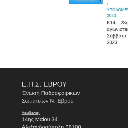
•
ΥΠΟΔΟΜΕΣ
2023
Κ14 – 28
αγωνιστι
Σάββατο 
2023
Ε.Π.Σ. ΕΒΡΟΥ
Ένωση Ποδοσφαιρικών
Σωματείων Ν. Έβρου
Διεύθυνση:
14ης Μαίου 34
Αλεξανδρούπολη 68100