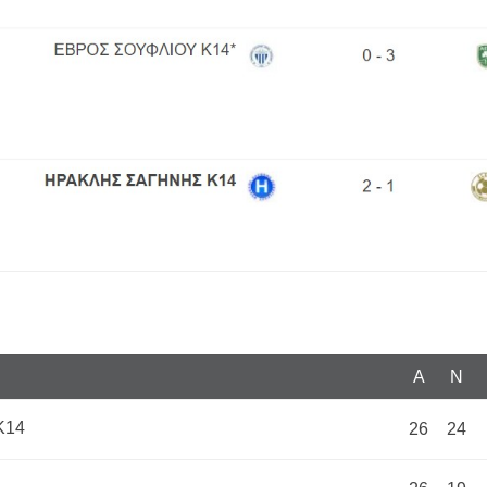
Α
N
Κ14
26
24