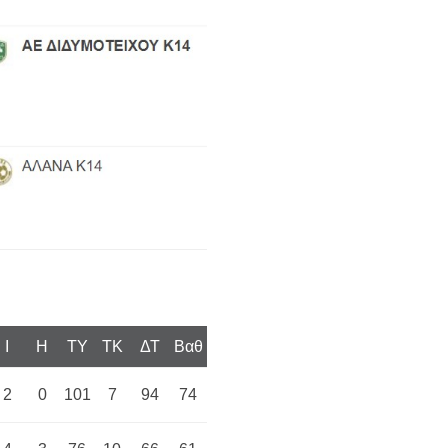
I
H
TY
TK
ΔΤ
Βαθ
2
0
101
7
94
74