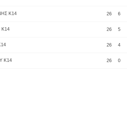
ΗΣ Κ14
26
6
 Κ14
26
5
Κ14
26
4
Υ Κ14
26
0