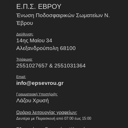
Ε.Π.Σ. ΕΒΡΟΥ
Ένωση Ποδοσφαιρικών Σωματείων Ν.
Έβρου
Διεύθυνση:
14ης Μαίου 34
Αλεξανδρούπολη 68100
Τηλέφωνα:
2551027657 & 2551031364
Email:
info@epsevrou.gr
Γραμματειακή Υποστήριξη:
Λάζου Χρυσή
Ωράριο λειτουργίας γραφείων:
Δευτέρα με Παρασκευή από 07:00 έως 15:00