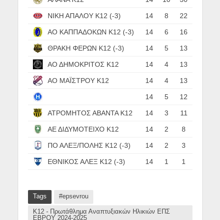
ΝΙΚΗ ΑΠΑΛΟΥ Κ12 (-3)
14
8
22
ΑΟ ΚΑΠΠΑΔΟΚΩΝ Κ12 (-3)
14
6
16
ΘΡΑΚΗ ΦΕΡΩΝ Κ12 (-3)
14
5
13
ΑΟ ΔΗΜΟΚΡΙΤΟΣ Κ12
14
4
13
ΑΟ ΜΑΪΣΤΡΟΥ Κ12
14
4
13
14
5
12
ΗΡΑΚΛΗΣ ΣΑΓΗΝΗΣ Κ12 (-3)
ΑΤΡΟΜΗΤΟΣ ΑΒΑΝΤΑ Κ12
14
3
11
ΑΕ ΔΙΔΥΜΟΤΕΙΧΟ Κ12
14
2
8
ΠΟ ΑΛΕΞ/ΠΟΛΗΣ Κ12 (-3)
14
2
3
ΕΘΝΙΚΟΣ ΑΛΕΞ Κ12 (-3)
14
1
1
Tags
#epsevrou
Κ12 - Πρωτάθλημα Αναπτυξιακών Ηλικιών ΕΠΣ
ΕΒΡΟΥ 2024-2025