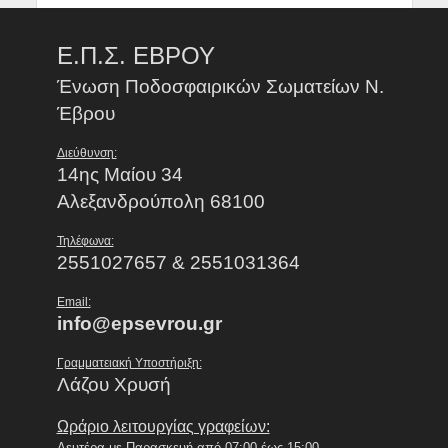
Ε.Π.Σ. ΕΒΡΟΥ
Ένωση Ποδοσφαιρικών Σωματείων Ν.
Έβρου
Διεύθυνση:
14ης Μαίου 34
Αλεξανδρούπολη 68100
Τηλέφωνα:
2551027657 & 2551031364
Email:
info@epsevrou.gr
Γραμματειακή Υποστήριξη:
Λάζου Χρυσή
Ωράριο λειτουργίας γραφείων:
Δευτέρα με Παρασκευή από 07:00 έως 15:00