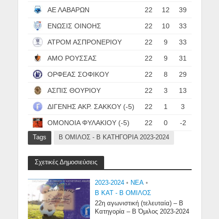
ΑΕ ΛΑΒΑΡΩΝ
22
12
39
ΕΝΩΣΙΣ ΟΙΝΟΗΣ
22
10
33
ΑΤΡΟΜ ΑΣΠΡΟΝΕΡΙΟΥ
22
9
33
ΑΜΟ ΡΟΥΣΣΑΣ
22
9
31
ΟΡΦΕΑΣ ΣΟΦΙΚΟΥ
22
8
29
ΑΣΠΙΣ ΘΟΥΡΙΟΥ
22
3
13
ΔΙΓΕΝΗΣ ΑΚΡ. ΣΑΚΚΟΥ (-5)
22
1
3
ΟΜΟΝΟΙΑ ΦΥΛΑΚΙΟΥ (-5)
22
0
-2
Tags
Β ΟΜΙΛΟΣ - Β ΚΑΤΗΓΟΡΙΑ 2023-2024
Σχετικές Δημοσιεύσεις
2023-2024
•
NEA
•
Β ΚΑΤ - Β ΟΜΙΛΟΣ
22η αγωνιστική (τελευταία) – Β
Κατηγορία – Β Όμιλος 2023-2024