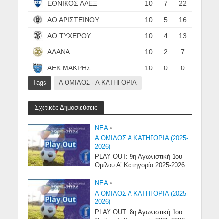
ΕΘΝΙΚΟΣ ΑΛΕΞ
10
7
22
ΑΟ ΑΡΙΣΤΕΙΝΟΥ
10
5
16
ΑΟ ΤΥΧΕΡΟΥ
10
4
13
ΑΛΑΝΑ
10
2
7
ΑΕΚ ΜΑΚΡΗΣ
10
0
0
Tags
Α ΟΜΙΛΟΣ - Α ΚΑΤΗΓΟΡΙΑ
Σχετικές Δημοσιεύσεις
NEA
•
Α ΟΜΙΛΟΣ Α ΚΑΤΗΓΟΡΙΑ (2025-
2026)
PLAY OUT: 9η Αγωνιστική 1ου
Ομίλου Α’ Κατηγορία 2025-2026
NEA
•
Α ΟΜΙΛΟΣ Α ΚΑΤΗΓΟΡΙΑ (2025-
2026)
PLAY OUT: 8η Αγωνιστική 1ου