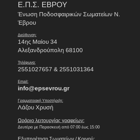
Ε.Π.Σ. ΕΒΡΟΥ
Ένωση Ποδοσφαιρικών Σωματείων Ν.
Έβρου
Διεύθυνση:
14ης Μαίου 34
Αλεξανδρούπολη 68100
Τηλέφωνα:
2551027657 & 2551031364
Email:
info@epsevrou.gr
Γραμματειακή Υποστήριξη:
Λάζου Χρυσή
Ωράριο λειτουργίας γραφείων:
Δευτέρα με Παρασκευή από 07:00 έως 15:00
Εξυπηρέτηση Σωματείων / Κοινού: