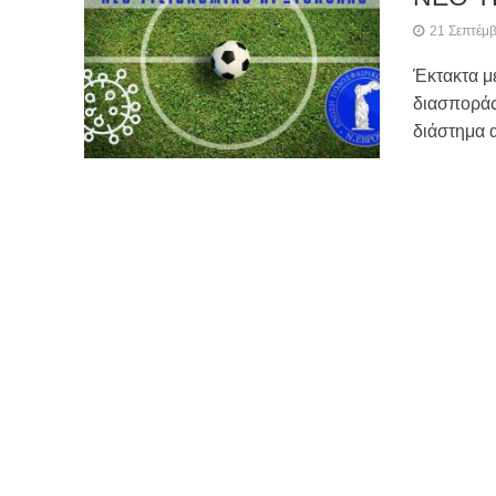
21 Σεπτέμ
Έκτακτα 
διασποράς
διάστημα α