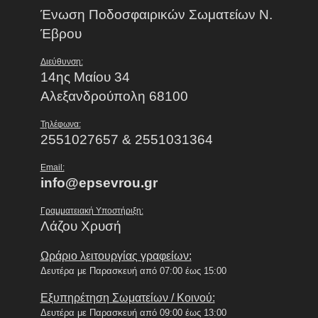
Ένωση Ποδοσφαιρικών Σωματείων Ν.
Έβρου
Διεύθυνση:
14ης Μαίου 34
Αλεξανδρούπολη 68100
Τηλέφωνα:
2551027657 & 2551031364
Email:
info@epsevrou.gr
Γραμματειακή Υποστήριξη:
Λάζου Χρυσή
Ωράριο λειτουργίας γραφείων:
Δευτέρα με Παρασκευή από 07:00 έως 15:00
Εξυπηρέτηση Σωματείων / Κοινού:
Δευτέρα με Παρασκευή από 09:00 έως 13:00