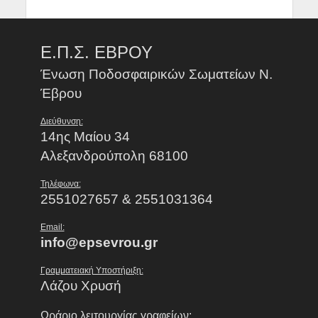
Ε.Π.Σ. ΕΒΡΟΥ
Ένωση Ποδοσφαιρικών Σωματείων Ν.
Έβρου
Διεύθυνση:
14ης Μαίου 34
Αλεξανδρούπολη 68100
Τηλέφωνα:
2551027657 & 2551031364
Email:
info@epsevrou.gr
Γραμματειακή Υποστήριξη:
Λάζου Χρυσή
Ωράριο λειτουργίας γραφείων: