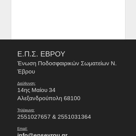
Ε.Π.Σ. ΕΒΡΟΥ
Ένωση Ποδοσφαιρικών Σωματείων Ν.
Έβρου
Διεύθυνση:
14ης Μαίου 34
Αλεξανδρούπολη 68100
Τηλέφωνα:
2551027657 & 2551031364
Email:
info@epsevrou.gr