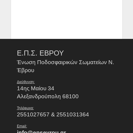
Ε.Π.Σ. ΕΒΡΟΥ
Ένωση Ποδοσφαιρικών Σωματείων Ν.
Έβρου
Διεύθυνση:
14ης Μαίου 34
Αλεξανδρούπολη 68100
Τηλέφωνα:
2551027657 & 2551031364
Email:
info@epsevrou.gr