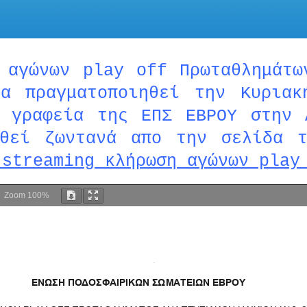
 αγώνων play off Πρωταθλημάτω
θα πραγματοποιηθεί την Κυρια
 γραφεία της ΕΠΣ ΕΒΡΟΥ στην 
οθεί ζωντανά απο την σελίδα 
 streaming κλήρωση αγώνων play
Zoom
100%