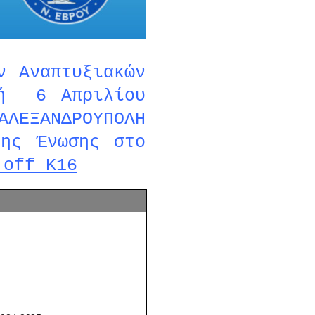
ν Αναπτυξιακών
κή 6 Απριλίου
ΑΛΕΞΑΝΔΡΟΥΠΟΛΗ
της Ένωσης
στο
 off Κ16