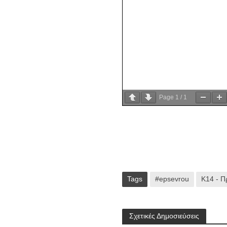
Page
1
/
1
Tags
#epsevrou
Κ14 - 
Σχετικές Δημοσιεύσεις