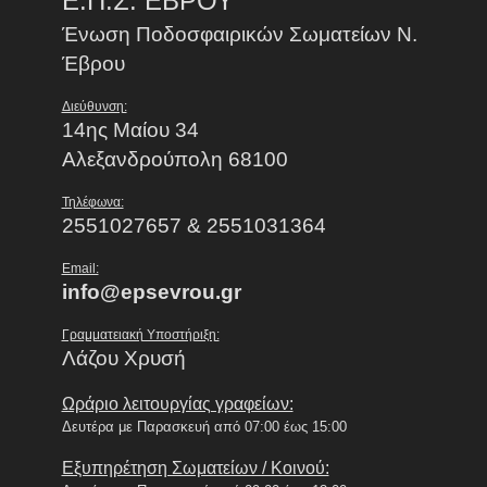
Ε.Π.Σ. ΕΒΡΟΥ
Ένωση Ποδοσφαιρικών Σωματείων Ν.
Έβρου
Διεύθυνση:
14ης Μαίου 34
Αλεξανδρούπολη 68100
Τηλέφωνα:
2551027657 & 2551031364
Email:
info@epsevrou.gr
Γραμματειακή Υποστήριξη:
Λάζου Χρυσή
Ωράριο λειτουργίας γραφείων:
Δευτέρα με Παρασκευή από 07:00 έως 15:00
Εξυπηρέτηση Σωματείων / Κοινού: