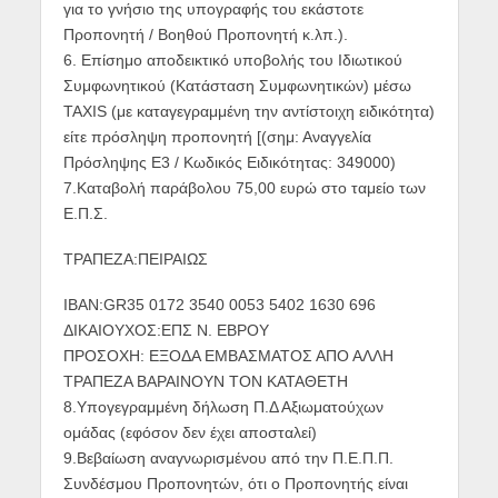
για το γνήσιο της υπογραφής του εκάστοτε
Προπονητή / Βοηθού Προπονητή κ.λπ.).
6. Επίσημο αποδεικτικό υποβολής του Ιδιωτικού
Συμφωνητικού (Κατάσταση Συμφωνητικών) μέσω
TAXIS (με καταγεγραμμένη την αντίστοιχη ειδικότητα)
είτε πρόσληψη προπονητή [(σημ: Αναγγελία
Πρόσληψης Ε3 / Κωδικός Ειδικότητας: 349000)
7.Καταβολή παράβολου 75,00 ευρώ στο ταμείο των
Ε.Π.Σ.
ΤΡΑΠΕΖΑ:ΠΕΙΡΑΙΩΣ
IBAN:GR35 0172 3540 0053 5402 1630 696
ΔΙΚΑΙΟΥΧΟΣ:ΕΠΣ Ν. ΕΒΡΟΥ
ΠΡΟΣΟΧΗ: ΕΞΟΔΑ ΕΜΒΑΣΜΑΤΟΣ ΑΠΟ ΑΛΛΗ
ΤΡΑΠΕΖΑ ΒΑΡΑΙΝΟΥΝ ΤΟΝ ΚΑΤΑΘΕΤΗ
8.Yπογεγραμμένη δήλωση Π.Δ Αξιωματούχων
ομάδας (εφόσον δεν έχει αποσταλεί)
9.Βεβαίωση αναγνωρισμένου από την Π.Ε.Π.Π.
Συνδέσμου Προπονητών, ότι ο Προπονητής είναι