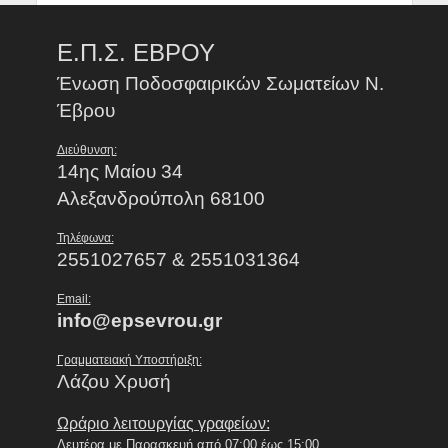
Ε.Π.Σ. ΕΒΡΟΥ
Ένωση Ποδοσφαιρικών Σωματείων Ν.
Έβρου
Διεύθυνση:
14ης Μαίου 34
Αλεξανδρούπολη 68100
Τηλέφωνα:
2551027657 & 2551031364
Email:
info@epsevrou.gr
Γραμματειακή Υποστήριξη:
Λάζου Χρυσή
Ωράριο λειτουργίας γραφείων:
Δευτέρα με Παρασκευή από 07:00 έως 15:00